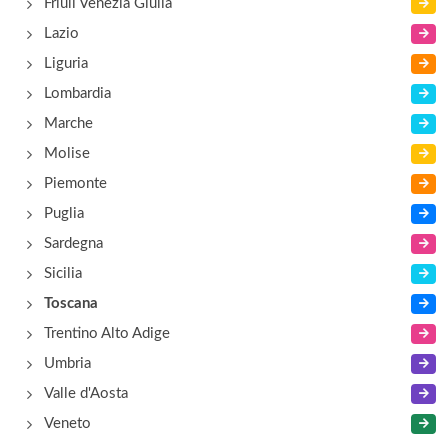
Friuli Venezia Giulia
Le Capanne
Lazio
località Le Capanne , Vergemoli
Liguria
Lombardia
Le Valli
Marche
località Le Valli 1, Poggibonsi
Molise
Piemonte
Puglia
Sardegna
Sicilia
Toscana
Trentino Alto Adige
Umbria
Valle d'Aosta
Veneto