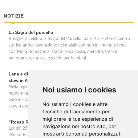
NOTIZIE
La Sagra del porcello
Brisighella celebra la Sagra del Porcello: dalle 9 alle 20 nel centro
storico antica lavorazione del maiale con norcini, menu a tema
con Mora Romagnola, stand in via Fossa, mercato, trenino
panoramico, musica e giochi per bambini.
Lana e dintorni: Törggelen, vini d'eccellenza e vacanze
slow in Alto Adige
Nella regione di Lana in Alto Adige tradizione contadina e
Noi usiamo i cookies
modernità si fondono in un'esperienza autentica. Törggelen nelle
osterie storiche, vini da antiche tradizioni vitivinicole e vacanze
Noi usiamo i cookies e altre
slow tra sentieri delle rogge e produttori locali.
tecniche di tracciamento per
migliorare la tua esperienza di
"Rosso Rame" in scena a Collepasso il 25 agosto
navigazione nel nostro sito, per
Lunedì 25 agosto al Palazzo Baronale di Collepasso va in scena
mostrarti contenuti personalizzati
"Rosso Rame", spettacolo di Mary Negro e Gabriele Polimeno