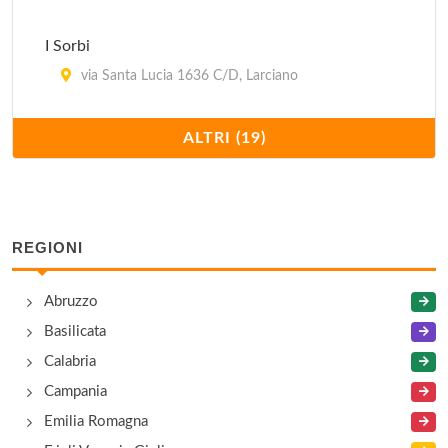
I Sorbi
via Santa Lucia 1636 C/D, Larciano
Il Forato
ALTRI (19)
via Vallisnieri (località Trassilico) 37, Gallicano
Il Paggino
località Paggino , Radda in Chianti
REGIONI
L'Albergaccio
Abruzzo
strada Cassia Sud 158a, Siena
Basilicata
Calabria
La Casa di Fanny
Campania
località Pianella 1, Bagni di Lucca
Emilia Romagna