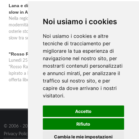
Lana e dintorni: Törggelen, vini d'eccellenza e vacanze
slow in Alto Adige
Nella regione di Lana in Alto Adige tradizione contadina e
Noi usiamo i cookies
modernità si fondono in un'esperienza autentica. Törggelen nelle
osterie storiche, vini da antiche tradizioni vitivinicole e vacanze
Noi usiamo i cookies e altre
slow tra sentieri delle rogge e produttori locali.
tecniche di tracciamento per
migliorare la tua esperienza di
"Rosso Rame" in scena a Collepasso il 25 agosto
navigazione nel nostro sito, per
Lunedì 25 agosto al Palazzo Baronale di Collepasso va in scena
mostrarti contenuti personalizzati
"Rosso Rame", spettacolo di Mary Negro e Gabriele Polimeno
e annunci mirati, per analizzare il
ispirato a Dario Fo e Franca Rame. Ingresso con prenotazione e
traffico sul nostro sito, e per
offerta libera alle ore 21.
capire da dove arrivano i nostri
visitatori.
Accetto
Rifiuto
© 2006 - 2026
Supero ltd
all rights reserved.
Privacy Policy
/
Preferenze sui Cookies
Cambia le mie impostazioni