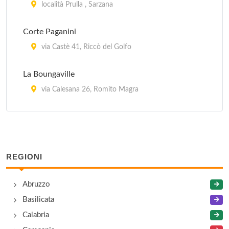
località Prulla , Sarzana
Corte Paganini
via Castè 41, Riccò del Golfo
La Boungaville
via Calesana 26, Romito Magra
La Corte di Maggiano
via Maggiano 27, La Spezia
REGIONI
U Carugiu
via Macchiavelli 1, Civezza
Abruzzo
Basilicata
Villa Luz Dary
Calabria
via Ameglia 36, Lerici