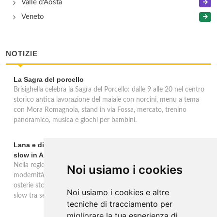
Valle d'Aosta
Veneto
NOTIZIE
La Sagra del porcello
Brisighella celebra la Sagra del Porcello: dalle 9 alle 20 nel centro
storico antica lavorazione del maiale con norcini, menu a tema
con Mora Romagnola, stand in via Fossa, mercato, trenino
panoramico, musica e giochi per bambini.
Lana e dintorni: Törggelen, vini d'eccellenza e vacanze
slow in Alto Adige
Nella regione di Lana in Alto Adige tradizione contadina e
Noi usiamo i cookies
modernità si fondono in un'esperienza autentica. Törggelen nelle
osterie storiche, vini da antiche tradizioni vitivinicole e vacanze
Noi usiamo i cookies e altre
slow tra sentieri delle rogge e produttori locali.
tecniche di tracciamento per
migliorare la tua esperienza di