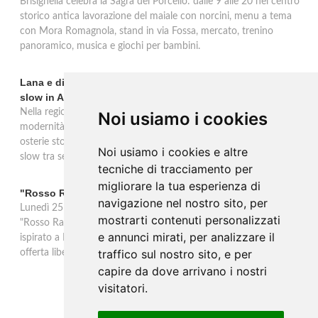
Brisighella celebra la Sagra del Porcello: dalle 9 alle 20 nel centro
storico antica lavorazione del maiale con norcini, menu a tema
con Mora Romagnola, stand in via Fossa, mercato, trenino
panoramico, musica e giochi per bambini.
Lana e dintorni: Törggelen, vini d'eccellenza e vacanze
slow in Alto Adige
Nella regione di Lana in Alto Adige tradizione contadina e
Noi usiamo i cookies
modernità si fondono in un'esperienza autentica. Törggelen nelle
osterie storiche, vini da antiche tradizioni vitivinicole e vacanze
Noi usiamo i cookies e altre
slow tra sentieri delle rogge e produttori locali.
tecniche di tracciamento per
migliorare la tua esperienza di
"Rosso Rame" in scena a Collepasso il 25 agosto
navigazione nel nostro sito, per
Lunedì 25 agosto al Palazzo Baronale di Collepasso va in scena
mostrarti contenuti personalizzati
"Rosso Rame", spettacolo di Mary Negro e Gabriele Polimeno
e annunci mirati, per analizzare il
ispirato a Dario Fo e Franca Rame. Ingresso con prenotazione e
traffico sul nostro sito, e per
offerta libera alle ore 21.
capire da dove arrivano i nostri
visitatori.