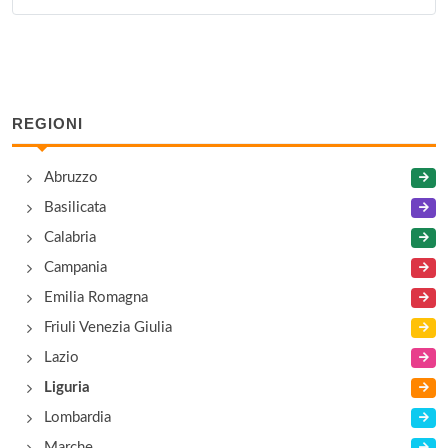
Villa Luz Dary
via Ameglia 36, Lerici
REGIONI
Abruzzo
Basilicata
Calabria
Campania
Emilia Romagna
Friuli Venezia Giulia
Lazio
Liguria
Lombardia
Marche