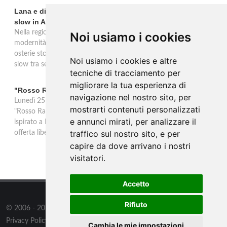
Lana e dintorni: Törggelen, vini d'eccellenza e vacanze
slow in Alto Adige
Nella regione di Lana in Alto Adige tradizione contadina e
Noi usiamo i cookies
modernità si fondono in un'esperienza autentica. Törggelen nelle
osterie storiche, vini da antiche tradizioni vitivinicole e vacanze
Noi usiamo i cookies e altre
slow tra sentieri delle rogge e produttori locali.
tecniche di tracciamento per
migliorare la tua esperienza di
"Rosso Rame" in scena a Collepasso il 25 agosto
navigazione nel nostro sito, per
Lunedì 25 agosto al Palazzo Baronale di Collepasso va in scena
mostrarti contenuti personalizzati
"Rosso Rame", spettacolo di Mary Negro e Gabriele Polimeno
e annunci mirati, per analizzare il
ispirato a Dario Fo e Franca Rame. Ingresso con prenotazione e
traffico sul nostro sito, e per
offerta libera alle ore 21.
capire da dove arrivano i nostri
visitatori.
Accetto
Rifiuto
© 2006 - 2026
Supero ltd
all rights reserved.
Privacy Policy
/
Preferenze sui Cookies
Cambia le mie impostazioni