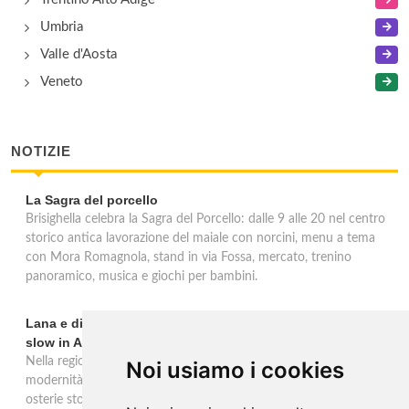
Umbria
Valle d'Aosta
Veneto
NOTIZIE
La Sagra del porcello
Brisighella celebra la Sagra del Porcello: dalle 9 alle 20 nel centro
storico antica lavorazione del maiale con norcini, menu a tema
con Mora Romagnola, stand in via Fossa, mercato, trenino
panoramico, musica e giochi per bambini.
Lana e dintorni: Törggelen, vini d'eccellenza e vacanze
slow in Alto Adige
Nella regione di Lana in Alto Adige tradizione contadina e
Noi usiamo i cookies
modernità si fondono in un'esperienza autentica. Törggelen nelle
osterie storiche, vini da antiche tradizioni vitivinicole e vacanze