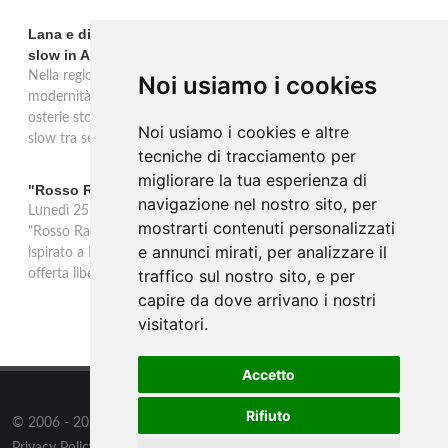
Lana e dintorni: Törggelen, vini d'eccellenza e vacanze
slow in Alto Adige
Nella regione di Lana in Alto Adige tradizione contadina e
Noi usiamo i cookies
modernità si fondono in un'esperienza autentica. Törggelen nelle
osterie storiche, vini da antiche tradizioni vitivinicole e vacanze
Noi usiamo i cookies e altre
slow tra sentieri delle rogge e produttori locali.
tecniche di tracciamento per
migliorare la tua esperienza di
"Rosso Rame" in scena a Collepasso il 25 agosto
navigazione nel nostro sito, per
Lunedì 25 agosto al Palazzo Baronale di Collepasso va in scena
mostrarti contenuti personalizzati
"Rosso Rame", spettacolo di Mary Negro e Gabriele Polimeno
e annunci mirati, per analizzare il
ispirato a Dario Fo e Franca Rame. Ingresso con prenotazione e
traffico sul nostro sito, e per
offerta libera alle ore 21.
capire da dove arrivano i nostri
visitatori.
Accetto
Rifiuto
© 2006 - 2026
Supero ltd
all rights reserved.