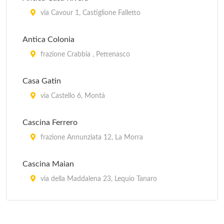
via Cavour 1, Castiglione Falletto
Antica Colonia
frazione Crabbia , Pettenasco
Casa Gatin
via Castello 6, Montà
Cascina Ferrero
frazione Annunziata 12, La Morra
Cascina Maian
via della Maddalena 23, Lequio Tanaro
Da Ivana e Valter
località San Giuseppe 4, Monforte d'Alba