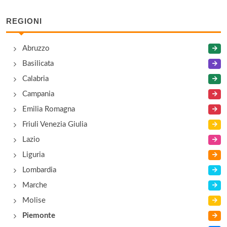
REGIONI
I Tre Merlotti
borgata Merlotti 22, La Morra
Abruzzo
Basilicata
La Buona Terra
Calabria
via Vittorio Veneto 1, Barolo
Campania
La Rondine
Emilia Romagna
regione Cerretta 5, Cerretto Langhe
Friuli Venezia Giulia
Lazio
La Terrazza sul Bosco
Liguria
via Conforso 5, Barolo
Lombardia
Marche
Molise
Piemonte