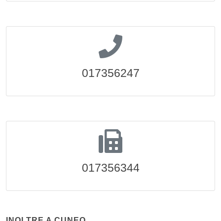
017356247
017356344
INOLTRE A CUNEO