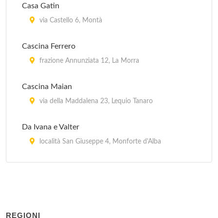
Casa Gatin
via Castello 6, Montà
Cascina Ferrero
frazione Annunziata 12, La Morra
Cascina Maian
via della Maddalena 23, Lequio Tanaro
Da Ivana e Valter
località San Giuseppe 4, Monforte d'Alba
I Tre Merlotti
borgata Merlotti 22, La Morra
La Rondine
REGIONI