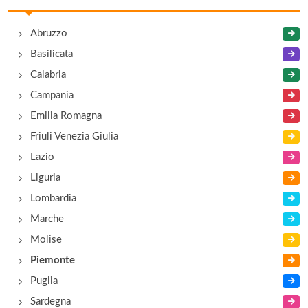
regione Cerretta 5, Cerretto Langhe
Abruzzo
La Terrazza sul Bosco
Basilicata
via Conforso 5, Barolo
Calabria
Campania
Emilia Romagna
Friuli Venezia Giulia
Lazio
Liguria
Lombardia
Marche
Molise
Piemonte
Puglia
Sardegna