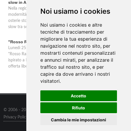
slow in Alto Adige
Nella regione di Lana in Alto Adige tradizione contadina e
Noi usiamo i cookies
modernità si fondono in un'esperienza autentica. Törggelen nelle
osterie storiche, vini da antiche tradizioni vitivinicole e vacanze
Noi usiamo i cookies e altre
slow tra sentieri delle rogge e produttori locali.
tecniche di tracciamento per
migliorare la tua esperienza di
"Rosso Rame" in scena a Collepasso il 25 agosto
navigazione nel nostro sito, per
Lunedì 25 agosto al Palazzo Baronale di Collepasso va in scena
mostrarti contenuti personalizzati
"Rosso Rame", spettacolo di Mary Negro e Gabriele Polimeno
e annunci mirati, per analizzare il
ispirato a Dario Fo e Franca Rame. Ingresso con prenotazione e
traffico sul nostro sito, e per
offerta libera alle ore 21.
capire da dove arrivano i nostri
visitatori.
Accetto
Rifiuto
© 2006 - 2026
Supero ltd
all rights reserved.
Privacy Policy
/
Preferenze sui Cookies
Cambia le mie impostazioni
Contatti
/
Sitemap