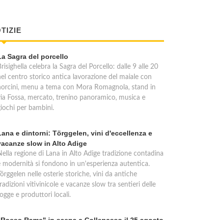
TIZIE
La Sagra del porcello
risighella celebra la Sagra del Porcello: dalle 9 alle 20
nel centro storico antica lavorazione del maiale con
norcini, menu a tema con Mora Romagnola, stand in
via Fossa, mercato, trenino panoramico, musica e
giochi per bambini.
Lana e dintorni: Törggelen, vini d'eccellenza e
vacanze slow in Alto Adige
Nella regione di Lana in Alto Adige tradizione contadina
e modernità si fondono in un'esperienza autentica.
örggelen nelle osterie storiche, vini da antiche
radizioni vitivinicole e vacanze slow tra sentieri delle
ogge e produttori locali.