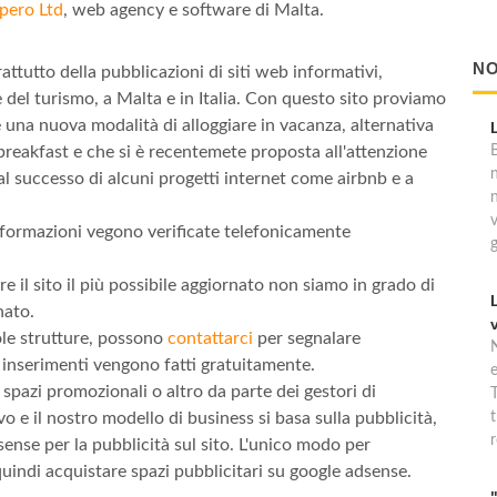
pero Ltd
, web agency e software di Malta.
NO
tutto della pubblicazioni di siti web informativi,
e del turismo, a Malta e in Italia. Con questo sito proviamo
è una nuova modalità di alloggiare in vacanza, alternativa
B
breakfast e che si è recentemete proposta all'attenzione
l successo di alcuni progetti internet come airbnb e a
informazioni vegono verificate telefonicamente
 il sito il più possibile aggiornato non siamo in grado di
nato.
ngole strutture, possono
contattarci
per segnalare
e inserimenti vengono fatti gratuitamente.
 spazi promozionali o altro da parte dei gestori di
T
t
o e il nostro modello di business si basa sulla pubblicità,
r
dsense per la pubblicità sul sito. L'unico modo per
quindi acquistare spazi pubblicitari su google adsense.