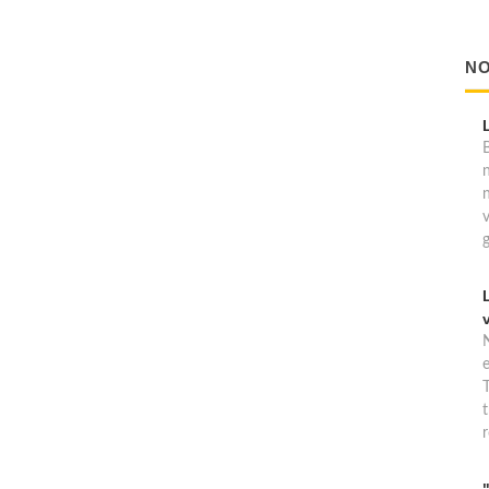
NO
B
T
t
r