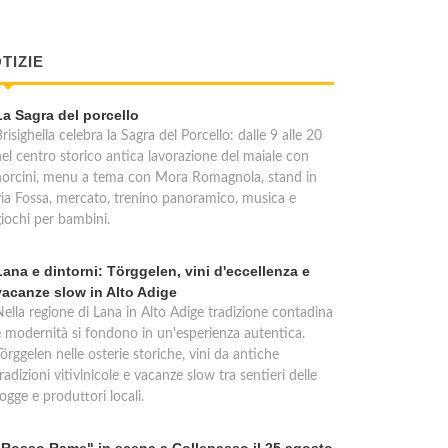
TIZIE
La Sagra del porcello
risighella celebra la Sagra del Porcello: dalle 9 alle 20
nel centro storico antica lavorazione del maiale con
norcini, menu a tema con Mora Romagnola, stand in
via Fossa, mercato, trenino panoramico, musica e
giochi per bambini.
Lana e dintorni: Törggelen, vini d'eccellenza e
vacanze slow in Alto Adige
Nella regione di Lana in Alto Adige tradizione contadina
e modernità si fondono in un'esperienza autentica.
örggelen nelle osterie storiche, vini da antiche
radizioni vitivinicole e vacanze slow tra sentieri delle
ogge e produttori locali.