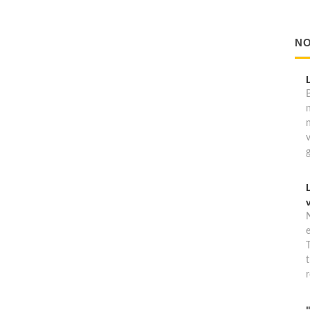
NO
B
T
t
r