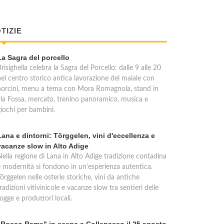
TIZIE
La Sagra del porcello
risighella celebra la Sagra del Porcello: dalle 9 alle 20
nel centro storico antica lavorazione del maiale con
norcini, menu a tema con Mora Romagnola, stand in
via Fossa, mercato, trenino panoramico, musica e
giochi per bambini.
Lana e dintorni: Törggelen, vini d'eccellenza e
vacanze slow in Alto Adige
Nella regione di Lana in Alto Adige tradizione contadina
e modernità si fondono in un'esperienza autentica.
örggelen nelle osterie storiche, vini da antiche
radizioni vitivinicole e vacanze slow tra sentieri delle
ogge e produttori locali.