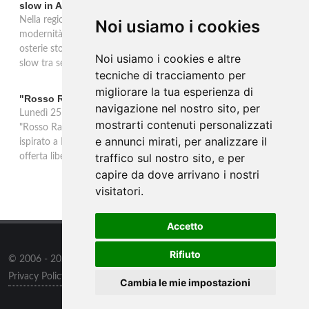
slow in Alto Adige
Nella regione di Lana in Alto Adige tradizione contadina e
Noi usiamo i cookies
modernità si fondono in un'esperienza autentica. Törggelen nelle
osterie storiche, vini da antiche tradizioni vitivinicole e vacanze
Noi usiamo i cookies e altre
slow tra sentieri delle rogge e produttori locali.
tecniche di tracciamento per
migliorare la tua esperienza di
"Rosso Rame" in scena a Collepasso il 25 agosto
navigazione nel nostro sito, per
Lunedì 25 agosto al Palazzo Baronale di Collepasso va in scena
mostrarti contenuti personalizzati
"Rosso Rame", spettacolo di Mary Negro e Gabriele Polimeno
e annunci mirati, per analizzare il
ispirato a Dario Fo e Franca Rame. Ingresso con prenotazione e
traffico sul nostro sito, e per
offerta libera alle ore 21.
capire da dove arrivano i nostri
visitatori.
Accetto
Rifiuto
© 2006 - 2026
Supero ltd
all rights reserved.
Privacy Policy
/
Preferenze sui Cookies
Cambia le mie impostazioni
Contatti
/
Sitemap