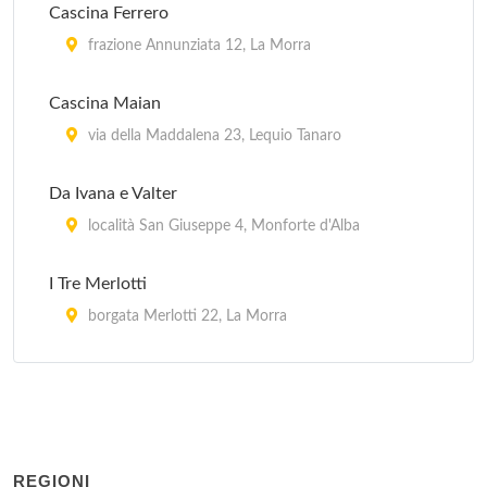
Cascina Ferrero
frazione Annunziata 12, La Morra
Cascina Maian
via della Maddalena 23, Lequio Tanaro
Da Ivana e Valter
località San Giuseppe 4, Monforte d'Alba
I Tre Merlotti
borgata Merlotti 22, La Morra
La Buona Terra
via Vittorio Veneto 1, Barolo
La Rondine
REGIONI