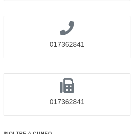
017362841
017362841
INOLTRE A CUNEO