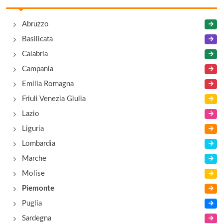
regione Cerretta 5, Cerretto Langhe
Abruzzo
La Terrazza sul Bosco
Basilicata
via Conforso 5, Barolo
Calabria
Campania
Emilia Romagna
Friuli Venezia Giulia
Lazio
Liguria
Lombardia
Marche
Molise
Piemonte
Puglia
Sardegna