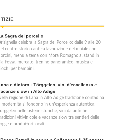
TIZIE
La Sagra del porcello
risighella celebra la Sagra del Porcello: dalle 9 alle 20
nel centro storico antica lavorazione del maiale con
norcini, menu a tema con Mora Romagnola, stand in
via Fossa, mercato, trenino panoramico, musica e
giochi per bambini.
Lana e dintorni: Törggelen, vini d'eccellenza e
vacanze slow in Alto Adige
Nella regione di Lana in Alto Adige tradizione contadina
e modernità si fondono in un'esperienza autentica.
örggelen nelle osterie storiche, vini da antiche
radizioni vitivinicole e vacanze slow tra sentieri delle
ogge e produttori locali.