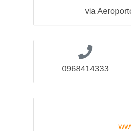
via Aeropor
0968414333
www