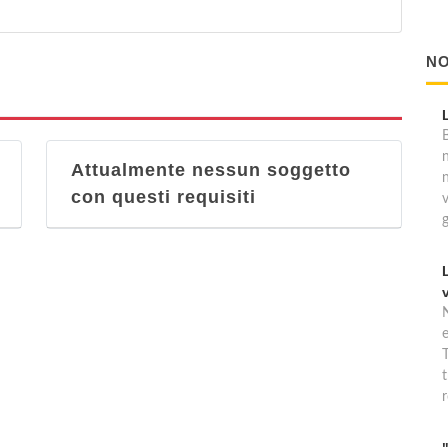
NO
B
Attualmente nessun soggetto
con questi requisiti
T
t
r