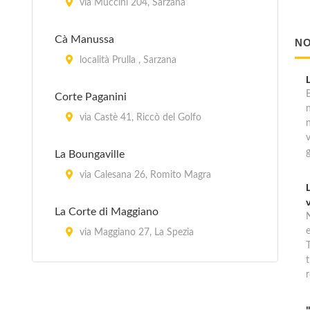
via Muccini 204, Sarzana
Cà Manussa
NO
località Prulla , Sarzana
B
Corte Paganini
via Castè 41, Riccò del Golfo
La Boungaville
via Calesana 26, Romito Magra
La Corte di Maggiano
via Maggiano 27, La Spezia
T
t
Villa Luz Dary
r
via Ameglia 36, Lerici