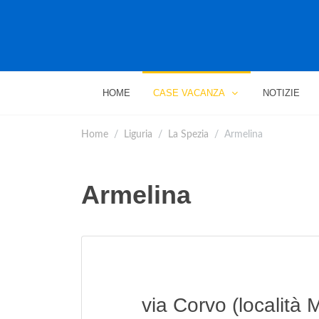
HOME
CASE VACANZA
NOTIZIE
Home
Liguria
La Spezia
Armelina
Armelina
via Corvo (località