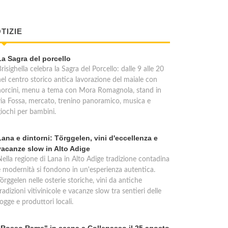
TIZIE
La Sagra del porcello
risighella celebra la Sagra del Porcello: dalle 9 alle 20
nel centro storico antica lavorazione del maiale con
norcini, menu a tema con Mora Romagnola, stand in
via Fossa, mercato, trenino panoramico, musica e
giochi per bambini.
Lana e dintorni: Törggelen, vini d'eccellenza e
vacanze slow in Alto Adige
Nella regione di Lana in Alto Adige tradizione contadina
e modernità si fondono in un'esperienza autentica.
örggelen nelle osterie storiche, vini da antiche
radizioni vitivinicole e vacanze slow tra sentieri delle
ogge e produttori locali.