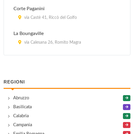
Corte Paganini
via Castè 41, Riccò del Golfo
La Boungaville
via Calesana 26, Romito Magra
La Corte di Maggiano
via Maggiano 27, La Spezia
REGIONI
Villa Luz Dary
via Ameglia 36, Lerici
Abruzzo
Basilicata
Calabria
Campania
Emilia Romagna