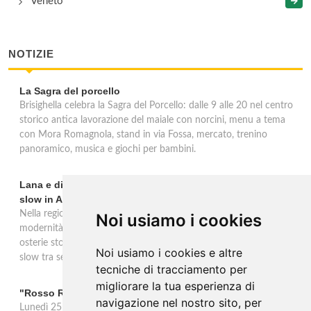
Veneto
NOTIZIE
La Sagra del porcello
Brisighella celebra la Sagra del Porcello: dalle 9 alle 20 nel centro
storico antica lavorazione del maiale con norcini, menu a tema
con Mora Romagnola, stand in via Fossa, mercato, trenino
panoramico, musica e giochi per bambini.
Lana e dintorni: Törggelen, vini d'eccellenza e vacanze
slow in Alto Adige
Nella regione di Lana in Alto Adige tradizione contadina e
Noi usiamo i cookies
modernità si fondono in un'esperienza autentica. Törggelen nelle
osterie storiche, vini da antiche tradizioni vitivinicole e vacanze
Noi usiamo i cookies e altre
slow tra sentieri delle rogge e produttori locali.
tecniche di tracciamento per
migliorare la tua esperienza di
"Rosso Rame" in scena a Collepasso il 25 agosto
navigazione nel nostro sito, per
Lunedì 25 agosto al Palazzo Baronale di Collepasso va in scena