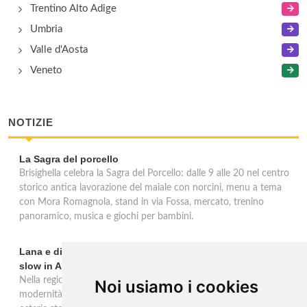
Trentino Alto Adige
Umbria
Valle d'Aosta
Veneto
NOTIZIE
La Sagra del porcello
Brisighella celebra la Sagra del Porcello: dalle 9 alle 20 nel centro
storico antica lavorazione del maiale con norcini, menu a tema
con Mora Romagnola, stand in via Fossa, mercato, trenino
panoramico, musica e giochi per bambini.
Lana e dintorni: Törggelen, vini d'eccellenza e vacanze
slow in Alto Adige
Nella regione di Lana in Alto Adige tradizione contadina e
Noi usiamo i cookies
modernità si fondono in un'esperienza autentica. Törggelen nelle