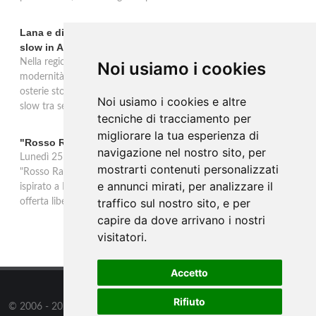
Lana e dintorni: Törggelen, vini d'eccellenza e vacanze
slow in Alto Adige
Nella regione di Lana in Alto Adige tradizione contadina e
Noi usiamo i cookies
modernità si fondono in un'esperienza autentica. Törggelen nelle
osterie storiche, vini da antiche tradizioni vitivinicole e vacanze
Noi usiamo i cookies e altre
slow tra sentieri delle rogge e produttori locali.
tecniche di tracciamento per
migliorare la tua esperienza di
"Rosso Rame" in scena a Collepasso il 25 agosto
navigazione nel nostro sito, per
Lunedì 25 agosto al Palazzo Baronale di Collepasso va in scena
mostrarti contenuti personalizzati
"Rosso Rame", spettacolo di Mary Negro e Gabriele Polimeno
e annunci mirati, per analizzare il
ispirato a Dario Fo e Franca Rame. Ingresso con prenotazione e
traffico sul nostro sito, e per
offerta libera alle ore 21.
capire da dove arrivano i nostri
visitatori.
Accetto
Rifiuto
© 2006 - 2026
Supero ltd
all rights reserved.