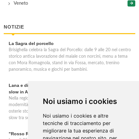
Veneto
NOTIZIE
La Sagra del porcello
Brisighella celebra la Sagra del Porcello: dalle 9 alle 20 nel centro
storico antica lavorazione del maiale con norcini, menu a tema
con Mora Romagnola, stand in via Fossa, mercato, trenino
panoramico, musica e giochi per bambini.
Lana e dintorni: Törggelen, vini d'eccellenza e vacanze
slow in Alto Adige
Nella regione di Lana in Alto Adige tradizione contadina e
Noi usiamo i cookies
modernità si fondono in un'esperienza autentica. Törggelen nelle
osterie storiche, vini da antiche tradizioni vitivinicole e vacanze
Noi usiamo i cookies e altre
slow tra sentieri delle rogge e produttori locali.
tecniche di tracciamento per
migliorare la tua esperienza di
"Rosso Rame" in scena a Collepasso il 25 agosto
navigazione nel nostro sito, per