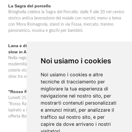
La Sagra del porcello
Brisighella celebra la Sagra del Porcello: dalle 9 alle 20 nel centro
storico antica lavorazione del maiale con norcini, menu a tema
con Mora Romagnola, stand in via Fossa, mercato, trenino
panoramico, musica e giochi per bambini.
Lana e dintorni: Törggelen, vini d'eccellenza e vacanze
slow in Alto Adige
Nella regione di Lana in Alto Adige tradizione contadina e
Noi usiamo i cookies
modernità si fondono in un'esperienza autentica. Törggelen nelle
osterie storiche, vini da antiche tradizioni vitivinicole e vacanze
Noi usiamo i cookies e altre
slow tra sentieri delle rogge e produttori locali.
tecniche di tracciamento per
migliorare la tua esperienza di
"Rosso Rame" in scena a Collepasso il 25 agosto
navigazione nel nostro sito, per
Lunedì 25 agosto al Palazzo Baronale di Collepasso va in scena
mostrarti contenuti personalizzati
"Rosso Rame", spettacolo di Mary Negro e Gabriele Polimeno
e annunci mirati, per analizzare il
ispirato a Dario Fo e Franca Rame. Ingresso con prenotazione e
traffico sul nostro sito, e per
offerta libera alle ore 21.
capire da dove arrivano i nostri
visitatori.