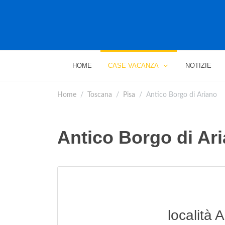
HOME
CASE VACANZA
NOTIZIE
Home
Toscana
Pisa
Antico Borgo di Ariano
Antico Borgo di Ar
località A