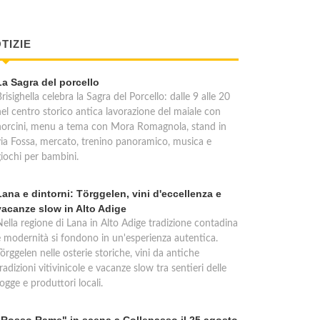
TIZIE
La Sagra del porcello
risighella celebra la Sagra del Porcello: dalle 9 alle 20
nel centro storico antica lavorazione del maiale con
norcini, menu a tema con Mora Romagnola, stand in
via Fossa, mercato, trenino panoramico, musica e
giochi per bambini.
Lana e dintorni: Törggelen, vini d'eccellenza e
vacanze slow in Alto Adige
Nella regione di Lana in Alto Adige tradizione contadina
e modernità si fondono in un'esperienza autentica.
örggelen nelle osterie storiche, vini da antiche
radizioni vitivinicole e vacanze slow tra sentieri delle
ogge e produttori locali.