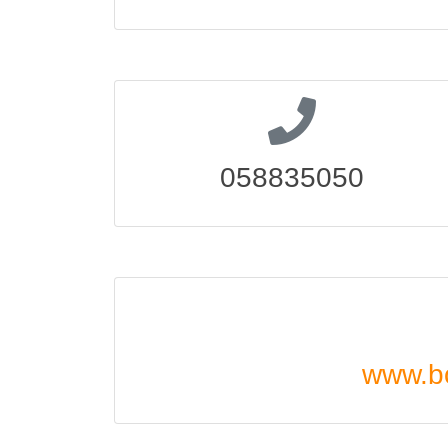
058835050
www.bo