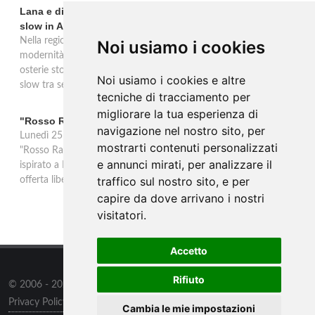
Lana e dintorni: Törggelen, vini d'eccellenza e vacanze
slow in Alto Adige
Nella regione di Lana in Alto Adige tradizione contadina e
Noi usiamo i cookies
modernità si fondono in un'esperienza autentica. Törggelen nelle
osterie storiche, vini da antiche tradizioni vitivinicole e vacanze
Noi usiamo i cookies e altre
slow tra sentieri delle rogge e produttori locali.
tecniche di tracciamento per
migliorare la tua esperienza di
"Rosso Rame" in scena a Collepasso il 25 agosto
navigazione nel nostro sito, per
Lunedì 25 agosto al Palazzo Baronale di Collepasso va in scena
mostrarti contenuti personalizzati
"Rosso Rame", spettacolo di Mary Negro e Gabriele Polimeno
e annunci mirati, per analizzare il
ispirato a Dario Fo e Franca Rame. Ingresso con prenotazione e
traffico sul nostro sito, e per
offerta libera alle ore 21.
capire da dove arrivano i nostri
visitatori.
Accetto
Rifiuto
© 2006 - 2026
Supero ltd
all rights reserved.
Privacy Policy
/
Preferenze sui Cookies
Cambia le mie impostazioni