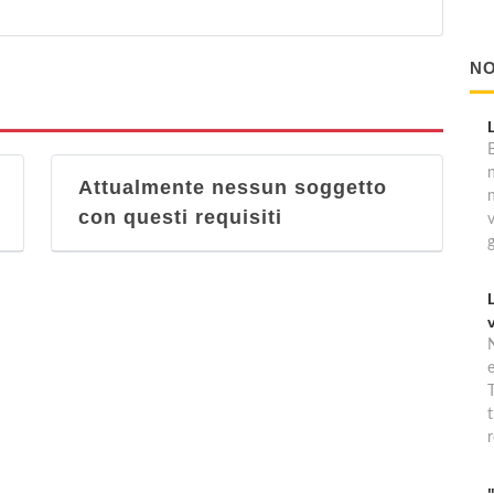
NO
B
Attualmente nessun soggetto
con questi requisiti
T
t
r