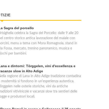
TIZIE
La Sagra del porcello
risighella celebra la Sagra del Porcello: dalle 9 alle 20
nel centro storico antica lavorazione del maiale con
norcini, menu a tema con Mora Romagnola, stand in
via Fossa, mercato, trenino panoramico, musica e
giochi per bambini.
Lana e dintorni: Törggelen, vini d'eccellenza e
vacanze slow in Alto Adige
Nella regione di Lana in Alto Adige tradizione contadina
e modernità si fondono in un'esperienza autentica.
örggelen nelle osterie storiche, vini da antiche
radizioni vitivinicole e vacanze slow tra sentieri delle
ogge e produttori locali.