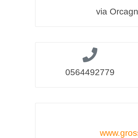
via Orcagn
0564492779
www.gross