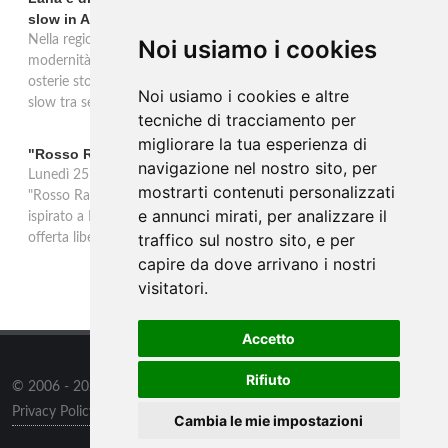
slow in Alto Adige
Nella regione di Lana in Alto Adige tradizione contadina e
Noi usiamo i cookies
modernità si fondono in un'esperienza autentica. Törggelen nelle
osterie storiche, vini da antiche tradizioni vitivinicole e vacanze
Noi usiamo i cookies e altre
slow tra sentieri delle rogge e produttori locali.
tecniche di tracciamento per
migliorare la tua esperienza di
"Rosso Rame" in scena a Collepasso il 25 agosto
navigazione nel nostro sito, per
Lunedì 25 agosto al Palazzo Baronale di Collepasso va in scena
mostrarti contenuti personalizzati
"Rosso Rame", spettacolo di Mary Negro e Gabriele Polimeno
e annunci mirati, per analizzare il
ispirato a Dario Fo e Franca Rame. Ingresso con prenotazione e
traffico sul nostro sito, e per
offerta libera alle ore 21.
capire da dove arrivano i nostri
visitatori.
Accetto
Rifiuto
© 2006 - 2026
Supero ltd
all rights reserved.
Privacy Policy
/
Preferenze sui Cookies
Cambia le mie impostazioni
Contatti
/
Sitemap