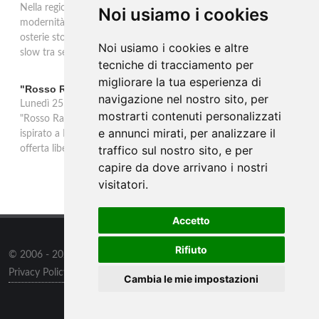
Nella regione di Lana in Alto Adige tradizione contadina e
Noi usiamo i cookies
modernità si fondono in un'esperienza autentica. Törggelen nelle
osterie storiche, vini da antiche tradizioni vitivinicole e vacanze
Noi usiamo i cookies e altre
slow tra sentieri delle rogge e produttori locali.
tecniche di tracciamento per
migliorare la tua esperienza di
"Rosso Rame" in scena a Collepasso il 25 agosto
navigazione nel nostro sito, per
Lunedì 25 agosto al Palazzo Baronale di Collepasso va in scena
mostrarti contenuti personalizzati
"Rosso Rame", spettacolo di Mary Negro e Gabriele Polimeno
e annunci mirati, per analizzare il
ispirato a Dario Fo e Franca Rame. Ingresso con prenotazione e
traffico sul nostro sito, e per
offerta libera alle ore 21.
capire da dove arrivano i nostri
visitatori.
Accetto
Rifiuto
© 2006 - 2026
Supero ltd
all rights reserved.
Privacy Policy
/
Preferenze sui Cookies
Cambia le mie impostazioni
Contatti
/
Sitemap