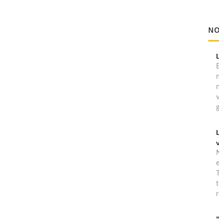
NO
B
T
t
r