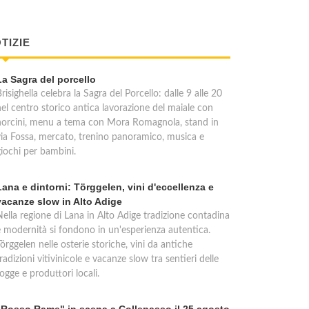
TIZIE
La Sagra del porcello
risighella celebra la Sagra del Porcello: dalle 9 alle 20
nel centro storico antica lavorazione del maiale con
norcini, menu a tema con Mora Romagnola, stand in
via Fossa, mercato, trenino panoramico, musica e
giochi per bambini.
Lana e dintorni: Törggelen, vini d'eccellenza e
vacanze slow in Alto Adige
Nella regione di Lana in Alto Adige tradizione contadina
e modernità si fondono in un'esperienza autentica.
örggelen nelle osterie storiche, vini da antiche
radizioni vitivinicole e vacanze slow tra sentieri delle
ogge e produttori locali.