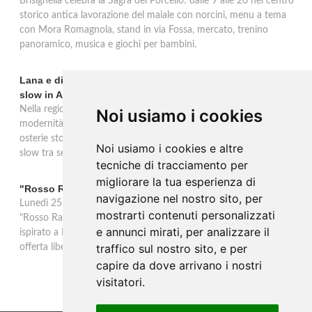
Brisighella celebra la Sagra del Porcello: dalle 9 alle 20 nel centro
storico antica lavorazione del maiale con norcini, menu a tema
con Mora Romagnola, stand in via Fossa, mercato, trenino
panoramico, musica e giochi per bambini.
Lana e dintorni: Törggelen, vini d'eccellenza e vacanze
slow in Alto Adige
Nella regione di Lana in Alto Adige tradizione contadina e
Noi usiamo i cookies
modernità si fondono in un'esperienza autentica. Törggelen nelle
osterie storiche, vini da antiche tradizioni vitivinicole e vacanze
Noi usiamo i cookies e altre
slow tra sentieri delle rogge e produttori locali.
tecniche di tracciamento per
migliorare la tua esperienza di
"Rosso Rame" in scena a Collepasso il 25 agosto
navigazione nel nostro sito, per
Lunedì 25 agosto al Palazzo Baronale di Collepasso va in scena
mostrarti contenuti personalizzati
"Rosso Rame", spettacolo di Mary Negro e Gabriele Polimeno
e annunci mirati, per analizzare il
ispirato a Dario Fo e Franca Rame. Ingresso con prenotazione e
traffico sul nostro sito, e per
offerta libera alle ore 21.
capire da dove arrivano i nostri
visitatori.