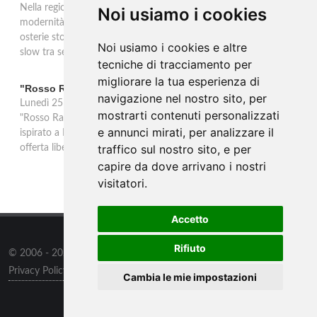
Nella regione di Lana in Alto Adige tradizione contadina e
Noi usiamo i cookies
modernità si fondono in un'esperienza autentica. Törggelen nelle
osterie storiche, vini da antiche tradizioni vitivinicole e vacanze
Noi usiamo i cookies e altre
slow tra sentieri delle rogge e produttori locali.
tecniche di tracciamento per
migliorare la tua esperienza di
"Rosso Rame" in scena a Collepasso il 25 agosto
navigazione nel nostro sito, per
Lunedì 25 agosto al Palazzo Baronale di Collepasso va in scena
mostrarti contenuti personalizzati
"Rosso Rame", spettacolo di Mary Negro e Gabriele Polimeno
e annunci mirati, per analizzare il
ispirato a Dario Fo e Franca Rame. Ingresso con prenotazione e
traffico sul nostro sito, e per
offerta libera alle ore 21.
capire da dove arrivano i nostri
visitatori.
Accetto
Rifiuto
© 2006 - 2026
Supero ltd
all rights reserved.
Privacy Policy
/
Preferenze sui Cookies
Cambia le mie impostazioni
Contatti
/
Sitemap