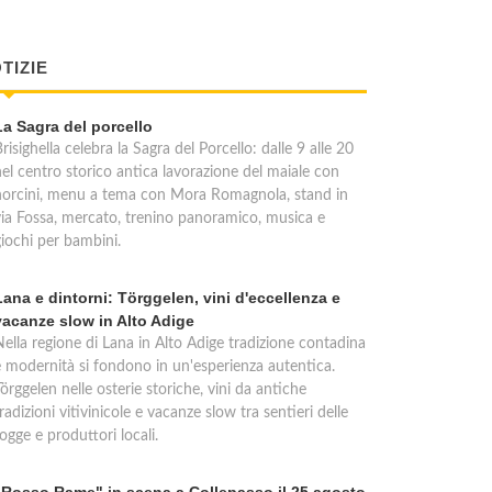
TIZIE
La Sagra del porcello
risighella celebra la Sagra del Porcello: dalle 9 alle 20
nel centro storico antica lavorazione del maiale con
norcini, menu a tema con Mora Romagnola, stand in
via Fossa, mercato, trenino panoramico, musica e
giochi per bambini.
Lana e dintorni: Törggelen, vini d'eccellenza e
vacanze slow in Alto Adige
Nella regione di Lana in Alto Adige tradizione contadina
e modernità si fondono in un'esperienza autentica.
örggelen nelle osterie storiche, vini da antiche
radizioni vitivinicole e vacanze slow tra sentieri delle
ogge e produttori locali.