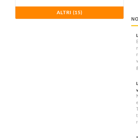
La Casetta dei Fiori
ALTRI (15)
NO
viale dei Pioppi 2, Menfi
Lumia
B
corso Vittorio Emanuele , Sciacca
Regina di Macauda
contrada Macauda , Sciacca
Renella
via Arenella 35, Sciacca
T
Villa dei Fiori
t
via delle Margherite 21b, Menfi
r
Villa Etna Mare