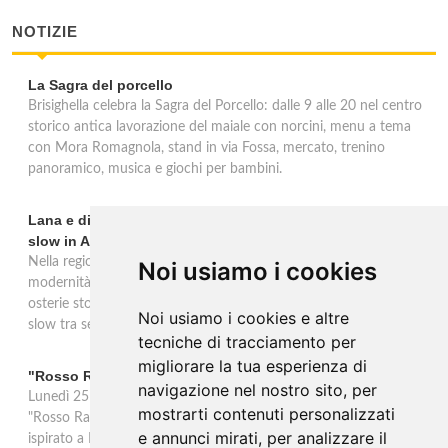
NOTIZIE
La Sagra del porcello
Brisighella celebra la Sagra del Porcello: dalle 9 alle 20 nel centro
storico antica lavorazione del maiale con norcini, menu a tema
con Mora Romagnola, stand in via Fossa, mercato, trenino
panoramico, musica e giochi per bambini.
Lana e dintorni: Törggelen, vini d'eccellenza e vacanze
slow in Alto Adige
Nella regione di Lana in Alto Adige tradizione contadina e
Noi usiamo i cookies
modernità si fondono in un'esperienza autentica. Törggelen nelle
osterie storiche, vini da antiche tradizioni vitivinicole e vacanze
Noi usiamo i cookies e altre
slow tra sentieri delle rogge e produttori locali.
tecniche di tracciamento per
migliorare la tua esperienza di
"Rosso Rame" in scena a Collepasso il 25 agosto
navigazione nel nostro sito, per
Lunedì 25 agosto al Palazzo Baronale di Collepasso va in scena
mostrarti contenuti personalizzati
"Rosso Rame", spettacolo di Mary Negro e Gabriele Polimeno
e annunci mirati, per analizzare il
ispirato a Dario Fo e Franca Rame. Ingresso con prenotazione e