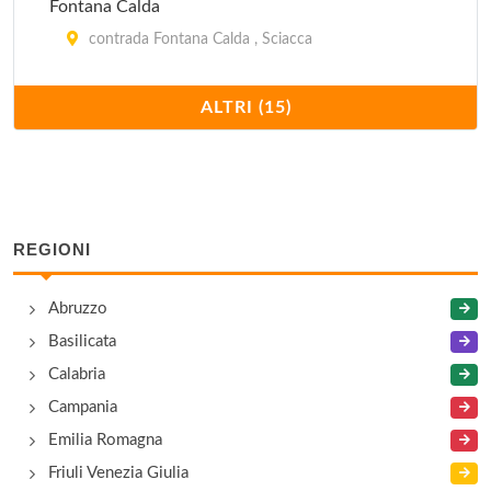
Fontana Calda
contrada Fontana Calda , Sciacca
La Casetta dei Fiori
ALTRI (15)
viale dei Pioppi 2, Menfi
Lumia
corso Vittorio Emanuele , Sciacca
REGIONI
Regina di Macauda
Abruzzo
contrada Macauda , Sciacca
Basilicata
Renella
Calabria
via Arenella 35, Sciacca
Campania
Emilia Romagna
Villa dei Fiori
Friuli Venezia Giulia