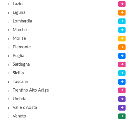
via delle Margherite 21b, Menfi
Lazio
Liguria
Villa Etna Mare
Lombardia
via Tuppazzo 4, Acireale
Marche
Molise
Piemonte
Puglia
Sardegna
Sicilia
Toscana
Trentino Alto Adige
Umbria
Valle d'Aosta
Veneto