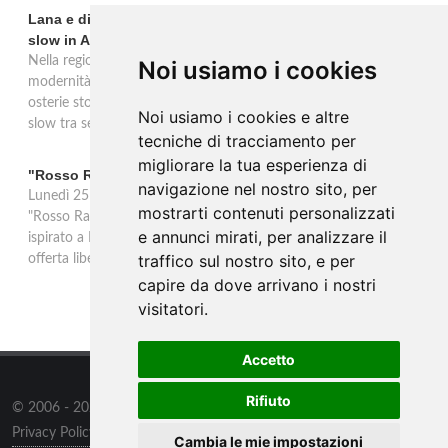
Lana e dintorni: Törggelen, vini d'eccellenza e vacanze
slow in Alto Adige
Nella regione di Lana in Alto Adige tradizione contadina e
Noi usiamo i cookies
modernità si fondono in un'esperienza autentica. Törggelen nelle
osterie storiche, vini da antiche tradizioni vitivinicole e vacanze
Noi usiamo i cookies e altre
slow tra sentieri delle rogge e produttori locali.
tecniche di tracciamento per
migliorare la tua esperienza di
"Rosso Rame" in scena a Collepasso il 25 agosto
navigazione nel nostro sito, per
Lunedì 25 agosto al Palazzo Baronale di Collepasso va in scena
mostrarti contenuti personalizzati
"Rosso Rame", spettacolo di Mary Negro e Gabriele Polimeno
e annunci mirati, per analizzare il
ispirato a Dario Fo e Franca Rame. Ingresso con prenotazione e
traffico sul nostro sito, e per
offerta libera alle ore 21.
capire da dove arrivano i nostri
visitatori.
Accetto
Rifiuto
© 2006 - 2026
Supero ltd
all rights reserved.
Privacy Policy
/
Preferenze sui Cookies
Cambia le mie impostazioni