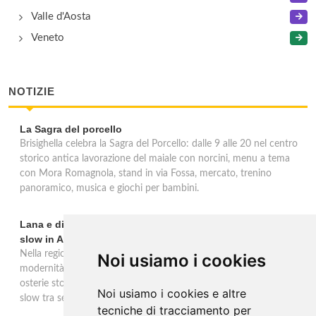
Valle d'Aosta
Veneto
NOTIZIE
La Sagra del porcello
Brisighella celebra la Sagra del Porcello: dalle 9 alle 20 nel centro
storico antica lavorazione del maiale con norcini, menu a tema
con Mora Romagnola, stand in via Fossa, mercato, trenino
panoramico, musica e giochi per bambini.
Lana e dintorni: Törggelen, vini d'eccellenza e vacanze
slow in Alto Adige
Nella regione di Lana in Alto Adige tradizione contadina e
Noi usiamo i cookies
modernità si fondono in un'esperienza autentica. Törggelen nelle
osterie storiche, vini da antiche tradizioni vitivinicole e vacanze
Noi usiamo i cookies e altre
slow tra sentieri delle rogge e produttori locali.
tecniche di tracciamento per