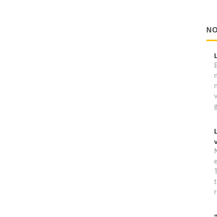
NO
B
T
t
r