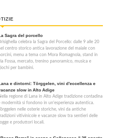
TIZIE
La Sagra del porcello
risighella celebra la Sagra del Porcello: dalle 9 alle 20
nel centro storico antica lavorazione del maiale con
norcini, menu a tema con Mora Romagnola, stand in
via Fossa, mercato, trenino panoramico, musica e
giochi per bambini.
Lana e dintorni: Törggelen, vini d'eccellenza e
vacanze slow in Alto Adige
Nella regione di Lana in Alto Adige tradizione contadina
e modernità si fondono in un'esperienza autentica.
örggelen nelle osterie storiche, vini da antiche
radizioni vitivinicole e vacanze slow tra sentieri delle
ogge e produttori locali.