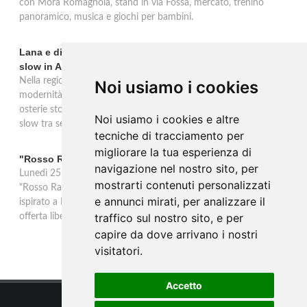
con Mora Romagnola, stand in via Fossa, mercato, trenino
panoramico, musica e giochi per bambini.
Lana e dintorni: Törggelen, vini d'eccellenza e vacanze
slow in Alto Adige
Nella regione di Lana in Alto Adige tradizione contadina e
Noi usiamo i cookies
modernità si fondono in un'esperienza autentica. Törggelen nelle
osterie storiche, vini da antiche tradizioni vitivinicole e vacanze
Noi usiamo i cookies e altre
slow tra sentieri delle rogge e produttori locali.
tecniche di tracciamento per
migliorare la tua esperienza di
"Rosso Rame" in scena a Collepasso il 25 agosto
navigazione nel nostro sito, per
Lunedì 25 agosto al Palazzo Baronale di Collepasso va in scena
mostrarti contenuti personalizzati
"Rosso Rame", spettacolo di Mary Negro e Gabriele Polimeno
e annunci mirati, per analizzare il
ispirato a Dario Fo e Franca Rame. Ingresso con prenotazione e
traffico sul nostro sito, e per
offerta libera alle ore 21.
capire da dove arrivano i nostri
visitatori.
Accetto