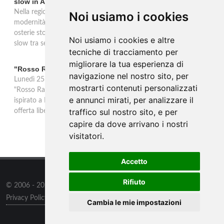
slow in Alto Adige
Nella regione di Lana in Alto Adige tradizione contadina e
Noi usiamo i cookies
modernità si fondono in un'esperienza autentica. Törggelen nelle
osterie storiche, vini da antiche tradizioni vitivinicole e vacanze
Noi usiamo i cookies e altre
slow tra sentieri delle rogge e produttori locali.
tecniche di tracciamento per
migliorare la tua esperienza di
"Rosso Rame" in scena a Collepasso il 25 agosto
navigazione nel nostro sito, per
Lunedì 25 agosto al Palazzo Baronale di Collepasso va in scena
mostrarti contenuti personalizzati
"Rosso Rame", spettacolo di Mary Negro e Gabriele Polimeno
e annunci mirati, per analizzare il
ispirato a Dario Fo e Franca Rame. Ingresso con prenotazione e
traffico sul nostro sito, e per
offerta libera alle ore 21.
capire da dove arrivano i nostri
visitatori.
Accetto
Rifiuto
© 2006 - 2026
Supero ltd
all rights reserved.
Privacy Policy
/
Preferenze sui Cookies
Cambia le mie impostazioni
Contatti
/
Sitemap