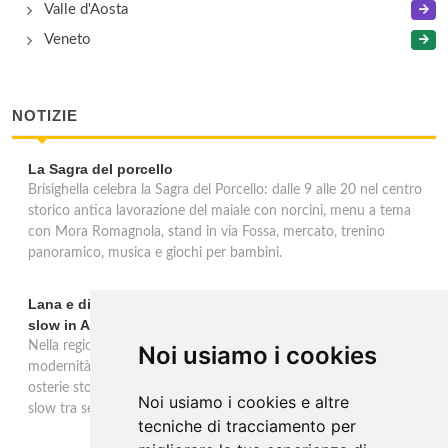
Valle d'Aosta
Veneto
NOTIZIE
La Sagra del porcello
Brisighella celebra la Sagra del Porcello: dalle 9 alle 20 nel centro
storico antica lavorazione del maiale con norcini, menu a tema
con Mora Romagnola, stand in via Fossa, mercato, trenino
panoramico, musica e giochi per bambini.
Lana e dintorni: Törggelen, vini d'eccellenza e vacanze
slow in Alto Adige
Nella regione di Lana in Alto Adige tradizione contadina e
Noi usiamo i cookies
modernità si fondono in un'esperienza autentica. Törggelen nelle
osterie storiche, vini da antiche tradizioni vitivinicole e vacanze
Noi usiamo i cookies e altre
slow tra sentieri delle rogge e produttori locali.
tecniche di tracciamento per