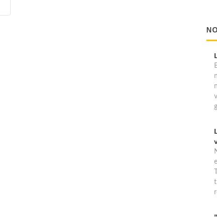
NO
B
T
t
r