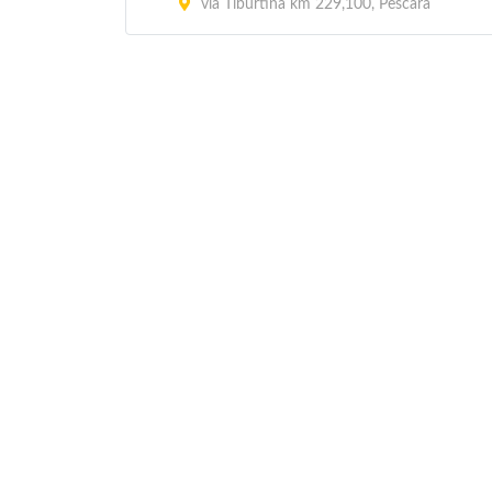
via Tiburtina km 229,100, Pescara