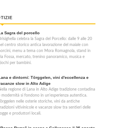
TIZIE
La Sagra del porcello
risighella celebra la Sagra del Porcello: dalle 9 alle 20
nel centro storico antica lavorazione del maiale con
norcini, menu a tema con Mora Romagnola, stand in
via Fossa, mercato, trenino panoramico, musica e
giochi per bambini.
Lana e dintorni: Törggelen, vini d'eccellenza e
vacanze slow in Alto Adige
Nella regione di Lana in Alto Adige tradizione contadina
e modernità si fondono in un'esperienza autentica.
örggelen nelle osterie storiche, vini da antiche
radizioni vitivinicole e vacanze slow tra sentieri delle
ogge e produttori locali.