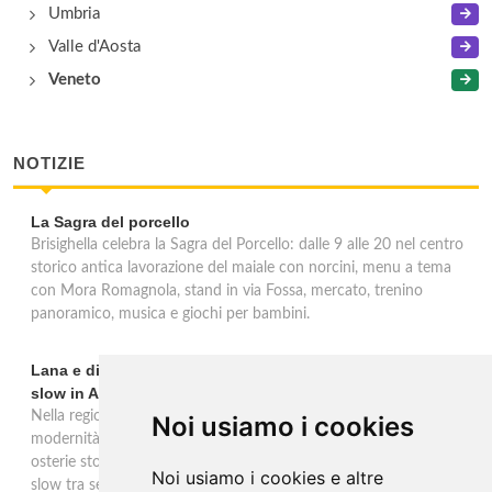
Umbria
Valle d'Aosta
Veneto
NOTIZIE
La Sagra del porcello
Brisighella celebra la Sagra del Porcello: dalle 9 alle 20 nel centro
storico antica lavorazione del maiale con norcini, menu a tema
con Mora Romagnola, stand in via Fossa, mercato, trenino
panoramico, musica e giochi per bambini.
Lana e dintorni: Törggelen, vini d'eccellenza e vacanze
slow in Alto Adige
Nella regione di Lana in Alto Adige tradizione contadina e
Noi usiamo i cookies
modernità si fondono in un'esperienza autentica. Törggelen nelle
osterie storiche, vini da antiche tradizioni vitivinicole e vacanze
Noi usiamo i cookies e altre
slow tra sentieri delle rogge e produttori locali.