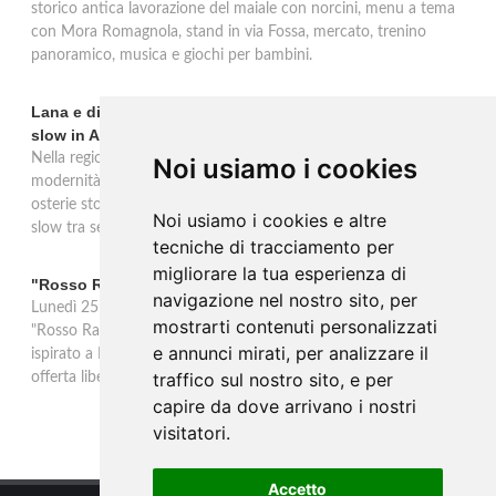
storico antica lavorazione del maiale con norcini, menu a tema
con Mora Romagnola, stand in via Fossa, mercato, trenino
panoramico, musica e giochi per bambini.
Lana e dintorni: Törggelen, vini d'eccellenza e vacanze
slow in Alto Adige
Nella regione di Lana in Alto Adige tradizione contadina e
Noi usiamo i cookies
modernità si fondono in un'esperienza autentica. Törggelen nelle
osterie storiche, vini da antiche tradizioni vitivinicole e vacanze
Noi usiamo i cookies e altre
slow tra sentieri delle rogge e produttori locali.
tecniche di tracciamento per
migliorare la tua esperienza di
"Rosso Rame" in scena a Collepasso il 25 agosto
navigazione nel nostro sito, per
Lunedì 25 agosto al Palazzo Baronale di Collepasso va in scena
mostrarti contenuti personalizzati
"Rosso Rame", spettacolo di Mary Negro e Gabriele Polimeno
e annunci mirati, per analizzare il
ispirato a Dario Fo e Franca Rame. Ingresso con prenotazione e
traffico sul nostro sito, e per
offerta libera alle ore 21.
capire da dove arrivano i nostri
visitatori.
Accetto