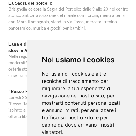
La Sagra del porcello
Brisighella celebra la Sagra del Porcello: dalle 9 alle 20 nel centro
storico antica lavorazione del maiale con norcini, menu a tema
con Mora Romagnola, stand in via Fossa, mercato, trenino
panoramico, musica e giochi per bambini.
Lana e dintorni: Törggelen, vini d'eccellenza e vacanze
slow in Alto Adige
Nella regione di Lana in Alto Adige tradizione contadina e
Noi usiamo i cookies
modernità si fondono in un'esperienza autentica. Törggelen nelle
osterie storiche, vini da antiche tradizioni vitivinicole e vacanze
Noi usiamo i cookies e altre
slow tra sentieri delle rogge e produttori locali.
tecniche di tracciamento per
migliorare la tua esperienza di
"Rosso Rame" in scena a Collepasso il 25 agosto
navigazione nel nostro sito, per
Lunedì 25 agosto al Palazzo Baronale di Collepasso va in scena
mostrarti contenuti personalizzati
"Rosso Rame", spettacolo di Mary Negro e Gabriele Polimeno
e annunci mirati, per analizzare il
ispirato a Dario Fo e Franca Rame. Ingresso con prenotazione e
traffico sul nostro sito, e per
offerta libera alle ore 21.
capire da dove arrivano i nostri
visitatori.