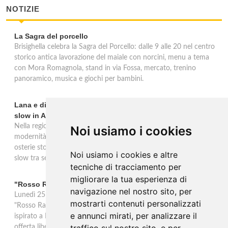
NOTIZIE
La Sagra del porcello
Brisighella celebra la Sagra del Porcello: dalle 9 alle 20 nel centro
storico antica lavorazione del maiale con norcini, menu a tema
con Mora Romagnola, stand in via Fossa, mercato, trenino
panoramico, musica e giochi per bambini.
Lana e dintorni: Törggelen, vini d'eccellenza e vacanze
slow in Alto Adige
Nella regione di Lana in Alto Adige tradizione contadina e
Noi usiamo i cookies
modernità si fondono in un'esperienza autentica. Törggelen nelle
osterie storiche, vini da antiche tradizioni vitivinicole e vacanze
Noi usiamo i cookies e altre
slow tra sentieri delle rogge e produttori locali.
tecniche di tracciamento per
migliorare la tua esperienza di
"Rosso Rame" in scena a Collepasso il 25 agosto
navigazione nel nostro sito, per
Lunedì 25 agosto al Palazzo Baronale di Collepasso va in scena
mostrarti contenuti personalizzati
"Rosso Rame", spettacolo di Mary Negro e Gabriele Polimeno
e annunci mirati, per analizzare il
ispirato a Dario Fo e Franca Rame. Ingresso con prenotazione e
offerta libera alle ore 21.