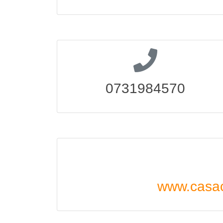
0731984570
www.casac