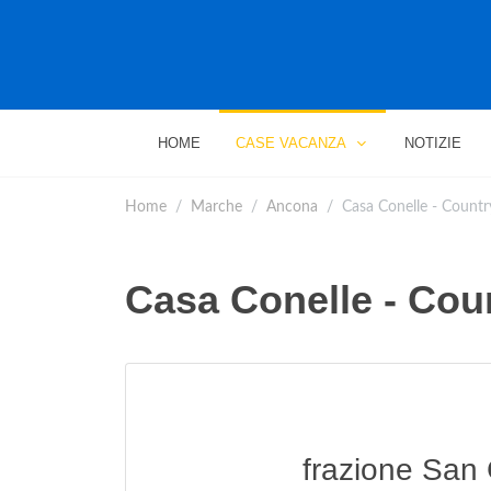
HOME
CASE VACANZA
NOTIZIE
Home
Marche
Ancona
Casa Conelle - Count
Casa Conelle - Cou
frazione San 