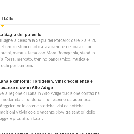
TIZIE
La Sagra del porcello
risighella celebra la Sagra del Porcello: dalle 9 alle 20
nel centro storico antica lavorazione del maiale con
norcini, menu a tema con Mora Romagnola, stand in
via Fossa, mercato, trenino panoramico, musica e
giochi per bambini.
Lana e dintorni: Törggelen, vini d'eccellenza e
vacanze slow in Alto Adige
Nella regione di Lana in Alto Adige tradizione contadina
e modernità si fondono in un'esperienza autentica.
örggelen nelle osterie storiche, vini da antiche
radizioni vitivinicole e vacanze slow tra sentieri delle
ogge e produttori locali.