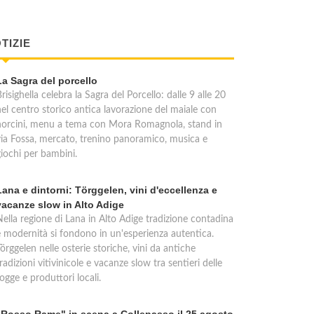
TIZIE
La Sagra del porcello
risighella celebra la Sagra del Porcello: dalle 9 alle 20
nel centro storico antica lavorazione del maiale con
norcini, menu a tema con Mora Romagnola, stand in
via Fossa, mercato, trenino panoramico, musica e
giochi per bambini.
Lana e dintorni: Törggelen, vini d'eccellenza e
vacanze slow in Alto Adige
Nella regione di Lana in Alto Adige tradizione contadina
e modernità si fondono in un'esperienza autentica.
örggelen nelle osterie storiche, vini da antiche
radizioni vitivinicole e vacanze slow tra sentieri delle
ogge e produttori locali.