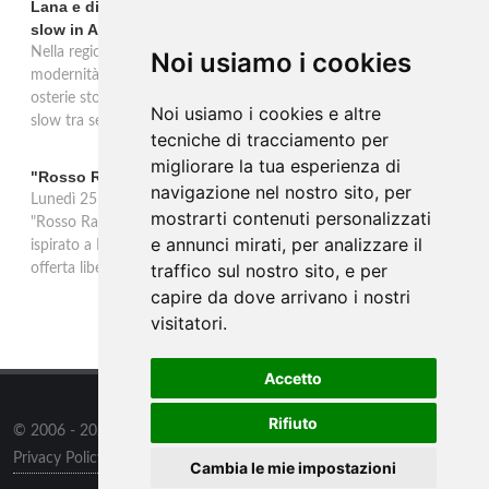
Lana e dintorni: Törggelen, vini d'eccellenza e vacanze
slow in Alto Adige
Nella regione di Lana in Alto Adige tradizione contadina e
Noi usiamo i cookies
modernità si fondono in un'esperienza autentica. Törggelen nelle
osterie storiche, vini da antiche tradizioni vitivinicole e vacanze
Noi usiamo i cookies e altre
slow tra sentieri delle rogge e produttori locali.
tecniche di tracciamento per
migliorare la tua esperienza di
"Rosso Rame" in scena a Collepasso il 25 agosto
navigazione nel nostro sito, per
Lunedì 25 agosto al Palazzo Baronale di Collepasso va in scena
mostrarti contenuti personalizzati
"Rosso Rame", spettacolo di Mary Negro e Gabriele Polimeno
e annunci mirati, per analizzare il
ispirato a Dario Fo e Franca Rame. Ingresso con prenotazione e
traffico sul nostro sito, e per
offerta libera alle ore 21.
capire da dove arrivano i nostri
visitatori.
Accetto
Rifiuto
© 2006 - 2026
Supero ltd
all rights reserved.
Privacy Policy
/
Preferenze sui Cookies
Cambia le mie impostazioni
Contatti
/
Sitemap