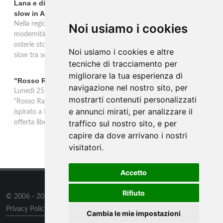
Lana e dintorni: Törggelen, vini d'eccellenza e vacanze
slow in Alto Adige
Nella regione di Lana in Alto Adige tradizione contadina e
Noi usiamo i cookies
modernità si fondono in un'esperienza autentica. Törggelen nelle
osterie storiche, vini da antiche tradizioni vitivinicole e vacanze
Noi usiamo i cookies e altre
slow tra sentieri delle rogge e produttori locali.
tecniche di tracciamento per
migliorare la tua esperienza di
"Rosso Rame" in scena a Collepasso il 25 agosto
navigazione nel nostro sito, per
Lunedì 25 agosto al Palazzo Baronale di Collepasso va in scena
mostrarti contenuti personalizzati
"Rosso Rame", spettacolo di Mary Negro e Gabriele Polimeno
e annunci mirati, per analizzare il
ispirato a Dario Fo e Franca Rame. Ingresso con prenotazione e
traffico sul nostro sito, e per
offerta libera alle ore 21.
capire da dove arrivano i nostri
visitatori.
Accetto
Rifiuto
© 2006 - 2026
Supero ltd
all rights reserved.
Privacy Policy
/
Preferenze sui Cookies
Cambia le mie impostazioni
Contatti
/
Sitemap