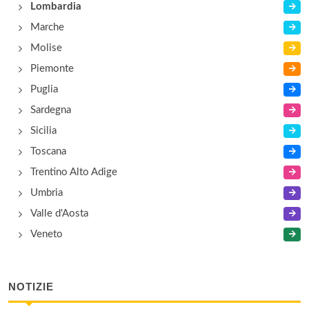
Lombardia
Casa La Scalinata
Marche
salita Mella 21, Bellagio
Molise
Piemonte
Puglia
Sardegna
Sicilia
Toscana
Trentino Alto Adige
Umbria
Valle d'Aosta
Veneto
NOTIZIE