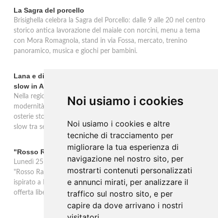
La Sagra del porcello
Brisighella celebra la Sagra del Porcello: dalle 9 alle 20 nel centro
storico antica lavorazione del maiale con norcini, menu a tema
con Mora Romagnola, stand in via Fossa, mercato, trenino
panoramico, musica e giochi per bambini.
Lana e dintorni: Törggelen, vini d'eccellenza e vacanze
slow in Alto Adige
Nella regione di Lana in Alto Adige tradizione contadina e
Noi usiamo i cookies
modernità si fondono in un'esperienza autentica. Törggelen nelle
osterie storiche, vini da antiche tradizioni vitivinicole e vacanze
Noi usiamo i cookies e altre
slow tra sentieri delle rogge e produttori locali.
tecniche di tracciamento per
migliorare la tua esperienza di
"Rosso Rame" in scena a Collepasso il 25 agosto
navigazione nel nostro sito, per
Lunedì 25 agosto al Palazzo Baronale di Collepasso va in scena
mostrarti contenuti personalizzati
"Rosso Rame", spettacolo di Mary Negro e Gabriele Polimeno
e annunci mirati, per analizzare il
ispirato a Dario Fo e Franca Rame. Ingresso con prenotazione e
traffico sul nostro sito, e per
offerta libera alle ore 21.
capire da dove arrivano i nostri
visitatori.