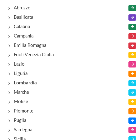
Ca' de Sass
Abruzzo
località Crotto , Bellagio
Basilicata
Calabria
Casa Isa
Campania
via Torre e Tasso 24, Bellagio
Emilia Romagna
Friuli Venezia Giulia
Casa La Rosa
Lazio
via General Montù 12, Bellagio
Liguria
Lombardia
Casa La Scalinata
Marche
salita Mella 21, Bellagio
Molise
Piemonte
Puglia
Sardegna
Sicilia