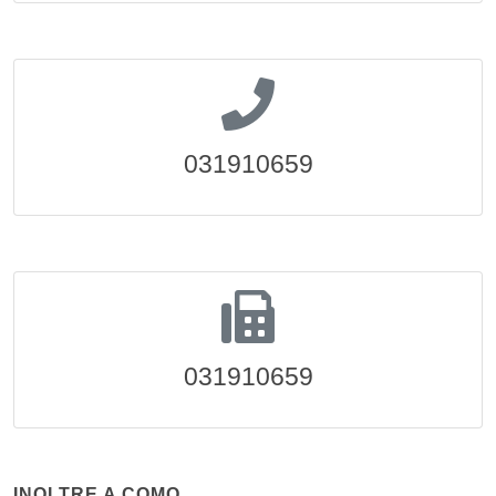
031910659
031910659
INOLTRE A COMO