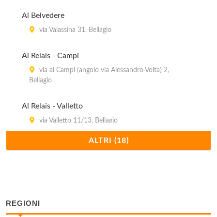
Al Belvedere
via Valassina 31, Bellagio
Al Relais - Campi
via ai Campi (angolo via Alessandro Volta) 2,
Bellagio
Al Relais - Valletto
via Valletto 11/13, Bellagio
ALTRI (18)
Appartamenti Gaia
salita Plinio 26, Bellagio
Appartamenti Nicolin
via Roma 28, Bellagio
REGIONI