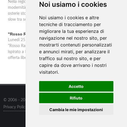
Nella regione di Lana in Alto Adige tradizione contadina e
Noi usiamo i cookies
modernità si fondono in un'esperienza autentica. Törggelen nelle
osterie storiche, vini da antiche tradizioni vitivinicole e vacanze
Noi usiamo i cookies e altre
slow tra sentieri delle rogge e produttori locali.
tecniche di tracciamento per
migliorare la tua esperienza di
"Rosso Rame" in scena a Collepasso il 25 agosto
navigazione nel nostro sito, per
Lunedì 25 agosto al Palazzo Baronale di Collepasso va in scena
mostrarti contenuti personalizzati
"Rosso Rame", spettacolo di Mary Negro e Gabriele Polimeno
e annunci mirati, per analizzare il
ispirato a Dario Fo e Franca Rame. Ingresso con prenotazione e
traffico sul nostro sito, e per
offerta libera alle ore 21.
capire da dove arrivano i nostri
visitatori.
Accetto
Rifiuto
© 2006 - 2026
Supero ltd
all rights reserved.
Privacy Policy
/
Preferenze sui Cookies
Cambia le mie impostazioni
Contatti
/
Sitemap