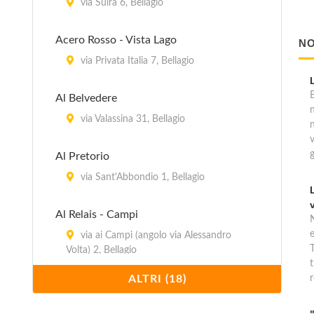
via Suira 6, Bellagio
Acero Rosso - Vista Lago
NO
via Privata Italia 7, Bellagio
B
Al Belvedere
via Valassina 31, Bellagio
Al Pretorio
via Sant'Abbondio 1, Bellagio
Al Relais - Campi
via ai Campi (angolo via Alessandro
T
Volta) 2, Bellagio
t
ALTRI (18)
r
Al Relais - Valletto
via Valletto 11/13, Bellagio