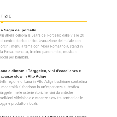
TIZIE
La Sagra del porcello
risighella celebra la Sagra del Porcello: dalle 9 alle 20
nel centro storico antica lavorazione del maiale con
norcini, menu a tema con Mora Romagnola, stand in
via Fossa, mercato, trenino panoramico, musica e
giochi per bambini.
Lana e dintorni: Törggelen, vini d'eccellenza e
vacanze slow in Alto Adige
Nella regione di Lana in Alto Adige tradizione contadina
e modernità si fondono in un'esperienza autentica.
örggelen nelle osterie storiche, vini da antiche
radizioni vitivinicole e vacanze slow tra sentieri delle
ogge e produttori locali.