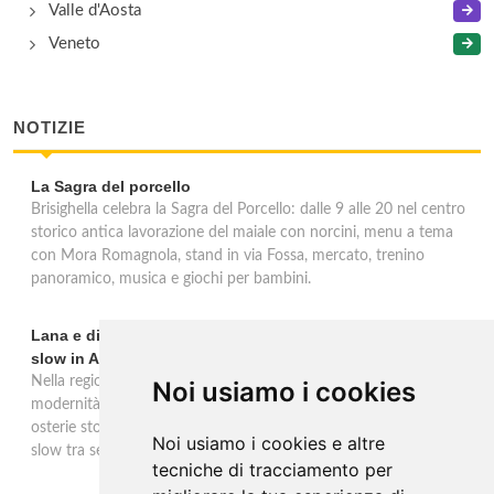
Valle d'Aosta
Veneto
NOTIZIE
La Sagra del porcello
Brisighella celebra la Sagra del Porcello: dalle 9 alle 20 nel centro
storico antica lavorazione del maiale con norcini, menu a tema
con Mora Romagnola, stand in via Fossa, mercato, trenino
panoramico, musica e giochi per bambini.
Lana e dintorni: Törggelen, vini d'eccellenza e vacanze
slow in Alto Adige
Nella regione di Lana in Alto Adige tradizione contadina e
Noi usiamo i cookies
modernità si fondono in un'esperienza autentica. Törggelen nelle
osterie storiche, vini da antiche tradizioni vitivinicole e vacanze
Noi usiamo i cookies e altre
slow tra sentieri delle rogge e produttori locali.
tecniche di tracciamento per