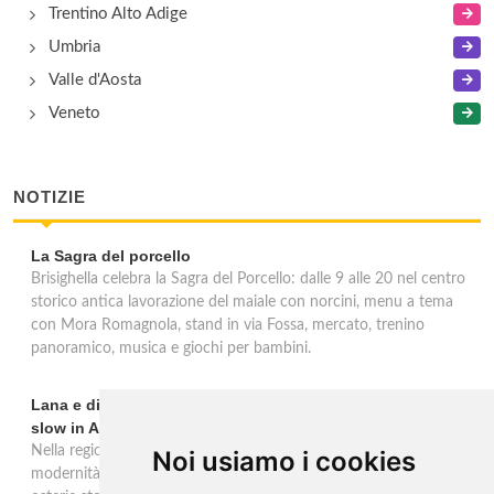
Trentino Alto Adige
Umbria
Valle d'Aosta
Veneto
NOTIZIE
La Sagra del porcello
Brisighella celebra la Sagra del Porcello: dalle 9 alle 20 nel centro
storico antica lavorazione del maiale con norcini, menu a tema
con Mora Romagnola, stand in via Fossa, mercato, trenino
panoramico, musica e giochi per bambini.
Lana e dintorni: Törggelen, vini d'eccellenza e vacanze
slow in Alto Adige
Nella regione di Lana in Alto Adige tradizione contadina e
Noi usiamo i cookies
modernità si fondono in un'esperienza autentica. Törggelen nelle