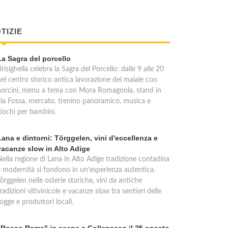
TIZIE
La Sagra del porcello
risighella celebra la Sagra del Porcello: dalle 9 alle 20
nel centro storico antica lavorazione del maiale con
norcini, menu a tema con Mora Romagnola, stand in
via Fossa, mercato, trenino panoramico, musica e
giochi per bambini.
Lana e dintorni: Törggelen, vini d'eccellenza e
vacanze slow in Alto Adige
Nella regione di Lana in Alto Adige tradizione contadina
e modernità si fondono in un'esperienza autentica.
örggelen nelle osterie storiche, vini da antiche
radizioni vitivinicole e vacanze slow tra sentieri delle
ogge e produttori locali.