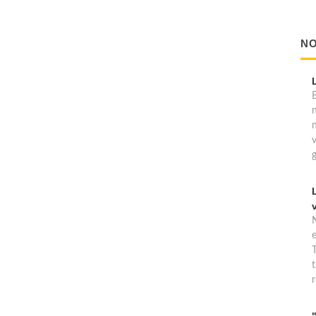
NO
B
T
t
r